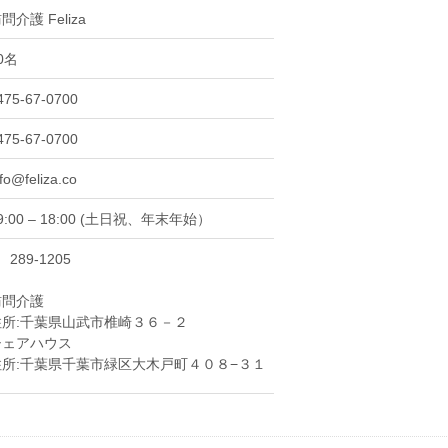
問介護 Feliza
0名
475-67-0700
475-67-0700
nfo@feliza.co
9:00 – 18:00 (土日祝、年末年始）
〒
289-1205
訪問介護
住所:千葉県山武市椎崎３６－２
シェアハウス
住所:千葉県千葉市緑区大木戸町４０８−３１