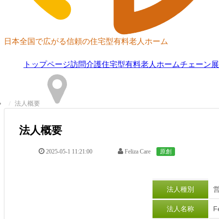
日本全国で広がる信頼の住宅型有料老人ホーム
トップページ
訪問介護
住宅型有料老人ホーム
チェーン展
法人概要
法人概要
2025-05-1 11:21:00
Feliza Care
原創
法人種別
法人名称
F